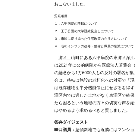
おこないました。
質疑項目
１．六甲病院の移転について
２．王子公園の大学誘致見直しについて
３．市民に寄り添った住宅政策の在り方について
４．老朽インフラの改修・整備と職員の削減について
灘区土山町にある六甲病院の東灘区深江
は2021年に公的病院から医療法人若葉
の懸念から1万6000人もの反対の署名が
会は、移転は施設の老朽化への対応で「現
は既存建物を半分機能停止にせざるを得ず
灘区内では適した土地がなく東灘区で確保
たら困るという地域の方々の切実な声を紹
はやめるよう求めるべきと質しました。
答弁ダイジェスト
味口議員：
急傾斜地でも近隣にはマンショ