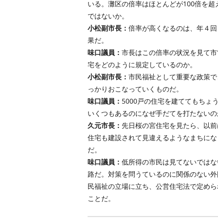
いる。灘区の倍率はほとんどが100倍を
ではないか。
小松副市長：
倍率が高くなるのは、年４回
果だ。
味口議員：
市長はこの倍率の状況を見て市
宅をどのように規定しているのか。
小松副市長：
市民福祉として重要な政策で
っかりおこなっていくものだ。
味口議員：
5000戸の住宅を建ててもちょ
いくつもあるのになぜ手だてを打たないの
久元市長：
先日桜の宮住宅を見たら、以前
住宅も建設されて見違えるようなまちにな
だ。
味口議員：
低所得の市民は見てないではな
路だ。対策を問うているのに関係のない外
民福祉の立場に立ち、公営住宅法で定めら
ことだ。