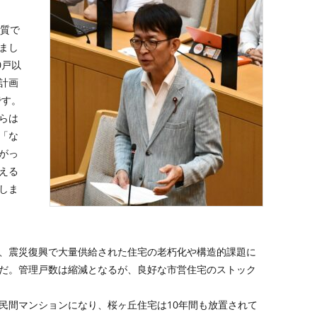
質で
まし
0戸以
計画
です。
らは
「な
がっ
える
しま
、震災復興で大量供給された住宅の老朽化や構造的課題に
だ。管理戸数は縮減となるが、良好な市営住宅のストック
民間マンションになり、桜ヶ丘住宅は10年間も放置されて