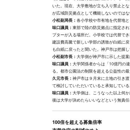
いた。現在、大学敷地が立ち入り禁止とな
が広域防災拠点として機能しないのではな
小松副局長：
各小学校や市有地を代替地と
味口議員：
東部で陸の防災拠点に指定され
プターが入る場所だ。小学校では代替でき
建設費高騰で新しい学部の誘致が白紙に戻
も白紙に戻ったと聞いた。神戸市は把握し
小松副市長：
大学側が神戸市に示した提案
味口議員：
大学関係者からは「10億円の
る。都市公園法の制限を超える公益性の最
久元市長：
神戸市は９月末に土地の引き渡
て検討していただいていると承知している
味口議員：
大学側は、こうなった以上何か
後は大学が決めたらいいなどという無責任
100倍を超える募集倍率