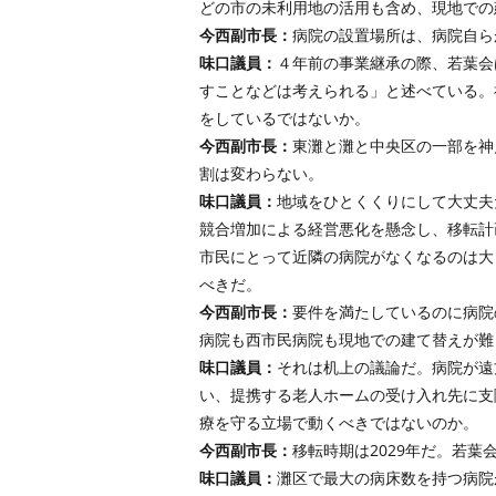
どの市の未利用地の活用も含め、現地での
今西副市長：
病院の設置場所は、病院自ら
味口議員：
４年前の事業継承の際、若葉会
すことなどは考えられる」と述べている。
をしているではないか。
今西副市長：
東灘と灘と中央区の一部を神
割は変わらない。
味口議員：
地域をひとくくりにして大丈夫
競合増加による経営悪化を懸念し、移転計
市民にとって近隣の病院がなくなるのは大
べきだ。
今西副市長：
要件を満たしているのに病院
病院も西市民病院も現地での建て替えが難
味口議員：
それは机上の議論だ。病院が遠
い、提携する老人ホームの受け入れ先に支
療を守る立場で動くべきではないのか。
今西副市長：
移転時期は2029年だ。若
味口議員：
灘区で最大の病床数を持つ病院