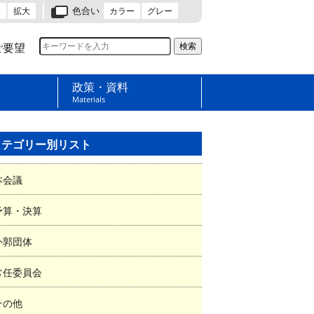
色合い
準
拡大
カラー
グレー
ご要望
政策・資料
Materials
カテゴリー別リスト
本会議
予算・決算
外郭団体
常任委員会
その他