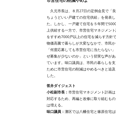
市営住宅の削減やめよ
久元市長は、８月27日の定例会見で「良
ちょうどいい戸建ての住宅供給」を発表し
た。しかし、一戸建て住宅を５年間で500
上供給する一方で、市営住宅マネジメント
をすすめ7000戸以上の住宅を減らす方針
物価高騰で暮らしが大変ななかで、市民か
「何度応募しても市営住宅に当たらない」
ぜ募集が少ないのか」という切実な声があ
ています。味口議員は、市民の暮らしを支
ために市営住宅の削減はやめるべきと追及
した。
答弁ダイジェスト
小松副市長：
市営住宅マネジメント計画は
対応するため、再編と改修に取り組むもの
は増える。
味口議員：
灘区では八幡住宅と篠原住宅は