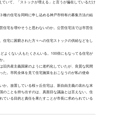
超えていて、「ストックが増える」と言うが偏在しているだけ
３種の住宅を同時に申し込める神戸市特有の募集方法の結
営住宅を増やそうと思わないのか。公営住宅法では市営住
、住宅に困窮された方々への住宅ストックの供給などをし
うどよくない人もたくさんいる。100倍にもなってる住宅が
か。
は旧共産主義国家のように老朽化していたが、良質な民間
った。市民全体を見て住宅施策をおこなうのが私の使命
いか。放置している桜ヶ丘住宅は、新自由主義の哀れな末
国のことを持ち出すのは、真面目な議論とは言えない。住
れている目的と責任を果たすことが市長に求められている