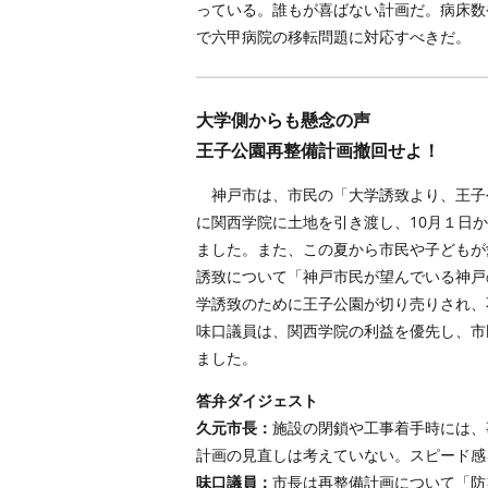
っている。誰もが喜ばない計画だ。病床数
で六甲病院の移転問題に対応すべきだ。
大学側からも懸念の声
王子公園再整備計画撤回せよ！
神戸市は、市民の「大学誘致より、王子
に関西学院に土地を引き渡し、10月１日
ました。また、この夏から市民や子どもが
誘致について「神戸市民が望んでいる神戸
学誘致のために王子公園が切り売りされ、
味口議員は、関西学院の利益を優先し、市
ました。
答弁ダイジェスト
久元市長：
施設の閉鎖や工事着手時には、
計画の見直しは考えていない。スピード感
味口議員：
市長は再整備計画について「防