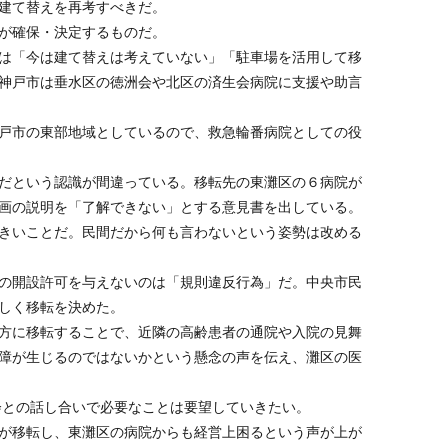
建て替えを再考すべきだ。
が確保・決定するものだ。
は「今は建て替えは考えていない」「駐車場を活用して移
神戸市は垂水区の徳洲会や北区の済生会病院に支援や助言
戸市の東部地域としているので、救急輪番病院としての役
だという認識が間違っている。移転先の東灘区の６病院が
画の説明を「了解できない」とする意見書を出している。
きいことだ。民間だから何も言わないという姿勢は改める
の開設許可を与えないのは「規則違反行為」だ。中央市民
しく移転を決めた。
方に移転することで、近隣の高齢患者の通院や入院の見舞
障が生じるのではないかという懸念の声を伝え、灘区の医
葉会との話し合いで必要なことは要望していきたい。
が移転し、東灘区の病院からも経営上困るという声が上が