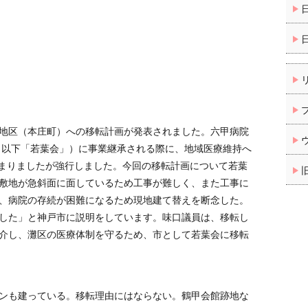
地区（本庄町）への移転計画が発表されました。六甲病院
会（以下「若葉会」）に事業継承される際に、地域医療維持へ
集まりましたが強行しました。今回の移転計画について若葉
敷地が急斜面に面しているため工事が難しく、また工事に
、病院の存続が困難になるため現地建て替えを断念した。
した」と神戸市に説明をしています。味口議員は、移転し
介し、灘区の医療体制を守るため、市として若葉会に移転
ンも建っている。移転理由にはならない。鶴甲会館跡地な