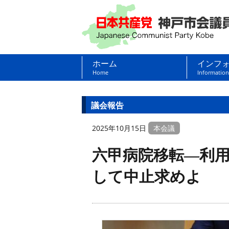
ホーム
インフ
Home
Information
議会報告
2025年10月15日
本会議
六甲病院移転―利
して中止求めよ