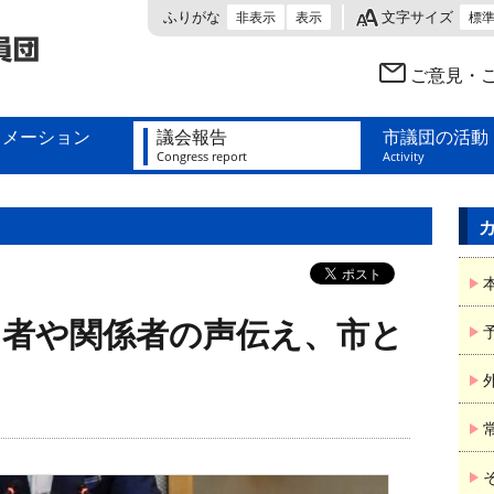
日本共産党 神戸市会議員団
ふりがな
文字サイズ
非表示
表示
標
ご意見・
ォメーション
議会報告
市議団の活動
Congress report
Activity
用者や関係者の声伝え、市と