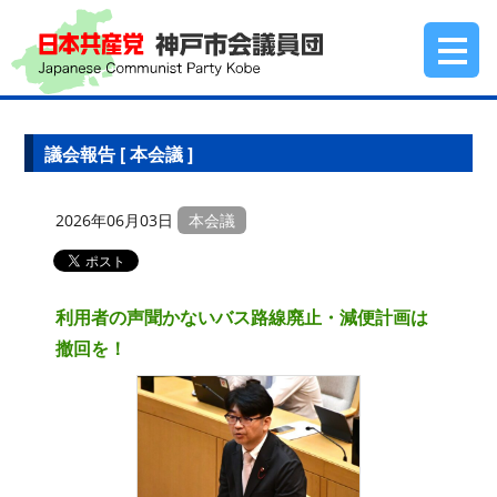
日本共産党 神
ふりがな
文字サイズ
色合い
非表示
標準
カラー
議会報告 [ 本会議 ]
表示
拡大
グレー
2026年06月03日
本会議
利用者の声聞かないバス路線廃止・減便計画は
インフォメーション
Information
撤回を！
議会報告
Congress report
市議団の活動
Activity