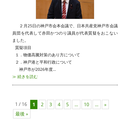
２月25日の神戸市会本会議で、日本共産党神戸市会議
員団を代表して赤田かつのり議員が代表質疑をおこない
ました。
質疑項目
１．物価高騰対策のあり方について
２．神戸港と平和行政について
神戸市が2026年度…
≫ 続きを読む
1 / 16
1
2
3
4
5
...
10
...
»
最後 »