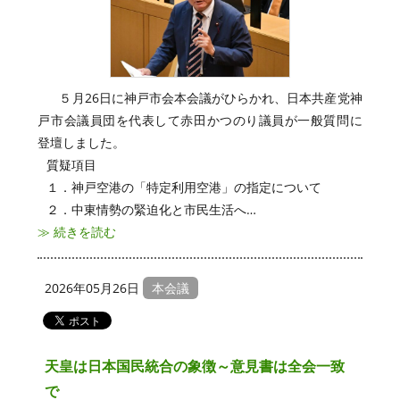
ウェブアクセシビリティについて
旧サイトはこちら
５月26日に神戸市会本会議がひらかれ、日本共産党神
戸市会議員団を代表して赤田かつのり議員が一般質問に
登壇しました。
質疑項目
１．神戸空港の「特定利用空港」の指定について
２．中東情勢の緊迫化と市民生活へ…
≫ 続きを読む
2026年05月26日
本会議
天皇は日本国民統合の象徴～意見書は全会一致
で