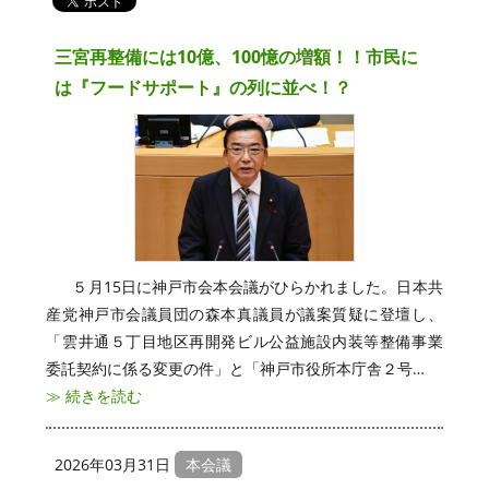
三宮再整備には10億、100憶の増額！！市民に
は『フードサポート』の列に並べ！？
５月15日に神戸市会本会議がひらかれました。日本共
産党神戸市会議員団の森本真議員が議案質疑に登壇し、
「雲井通５丁目地区再開発ビル公益施設内装等整備事業
委託契約に係る変更の件」と「神戸市役所本庁舎２号…
≫ 続きを読む
2026年03月31日
本会議